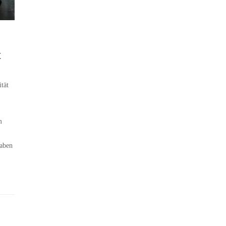
t
tät
m
haben